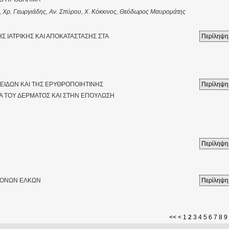
ά, Χρ. Γεωργιάδης, Αν. Σπύρου, Χ. Κόκκινος, Θεόδωρος Μαυρομάτης
ΗΣ ΙΑΤΡΙΚΗΣ ΚΑΙ ΑΠΟΚΑΤΑΣΤΑΣΗΣ ΣΤΑ
Περίληψη
ΟΕΙΔΩΝ ΚΑΙ ΤΗΣ ΕΡΥΘΡΟΠΟΙΗΤΙΝΗΣ
Περίληψη
Α ΤΟΥ ΔΕΡΜΑΤΟΣ ΚΑΙ ΣΤΗΝ ΕΠΟΥΛΩΣΗ
Περίληψη
ΑΤΟΝΩΝ ΕΛΚΩΝ
Περίληψη
<<
<
1
2
3
4
5
6
7
8
9