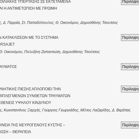
ΟΙΛΙΑΚΗΣ ΥΠΕΡΤΑΣΗΣ ΣΕ ΕΚΤΕΤΑΜΕΝΑ
Περίληψη
Ι Η ΑΝΤΙΜΕΤΩΠΙΣΗ ΜΕ ΠΡΩΙΜΗ
 Δ. Περρέα, Στ. Παπαδόπουλος, Θ. Οικονόμου, Δημοσθένης Τσουτσος
ΩΝ ΚΑΤΑΚΛΙΣΕΩΝ ΜΕ ΤΟ ΣΥΣΤΗΜΑ
Περίληψη
ERSAJET
 Θ. Οικονόμου, Πολυξένη Ζαπαντιώτη, Δημοσθένης Τσούτσος
ΡΑΥΜΑΤΟΣ
Περίληψη
ΡΝΗΤΙΚΗΣ ΠΙΕΣΗΣ ΑΠΛΟΠΟΙΕΙ ΤΗΝ
Περίληψη
ΕΠΙΠΛΕΓΜΕΝΩΝ ΣΥΝΘΕΤΩΝ ΤΡΑΥΜΑΤΩΝ
ΑΣΘΕΝΕΙΣ ΥΨΗΛΟΥ ΚΙΝΔΥΝΟΥ
ς, Κωνσταντίνος Ξαρχάς, Γεώργιος Γεωργιάδης, Μίλτος Λαζαρίδης, Δ. Βερέττας
ΗΝΕΙΑ ΤΗΣ ΝΕΥΡΟΓΕΝΟΥΣ ΚΥΣΤΗΣ –
Περίληψη
ΝΩΣΗ – ΘΕΡΑΠΕΙΑ