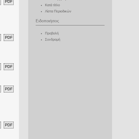
PDF
Κατά τίτλο
Λίστα Περιοδικών
Ειδοποιήσεις
Προβολή
PDF
Συνδρομή
PDF
PDF
PDF