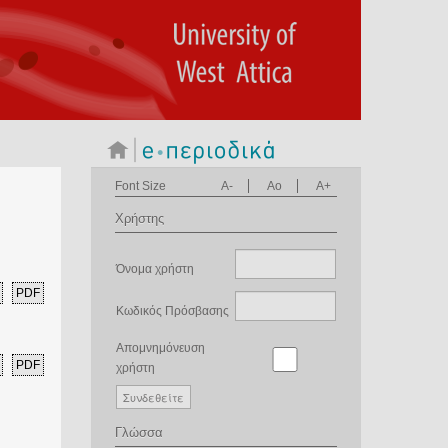
Font Size
A-
Ao
A+
Χρήστης
Όνομα χρήστη
PDF
Κωδικός Πρόσβασης
Απομνημόνευση
PDF
χρήστη
Γλώσσα