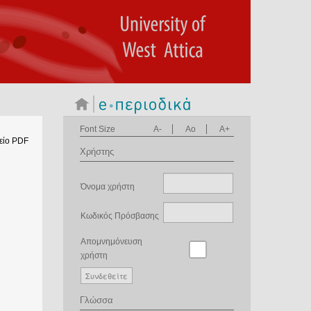
Font Size
A-
Ao
A+
είο PDF
Χρήστης
Όνομα χρήστη
Κωδικός Πρόσβασης
Απομνημόνευση
χρήστη
Γλώσσα