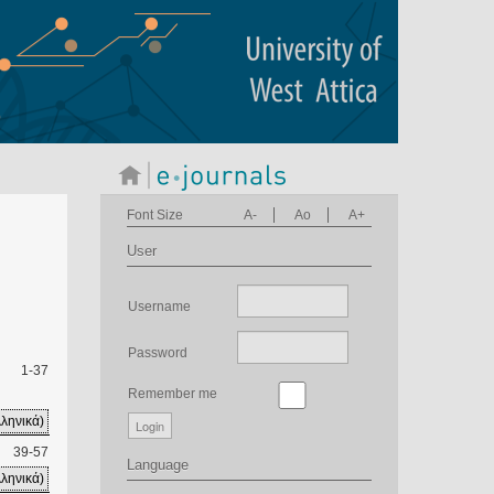
Font Size
A-
Ao
A+
User
Username
Password
1-37
Remember me
ληνικά)
39-57
Language
ληνικά)