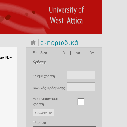
Font Size
A-
Ao
A+
είο PDF
Χρήστης
Όνομα χρήστη
Κωδικός Πρόσβασης
Απομνημόνευση
χρήστη
Γλώσσα