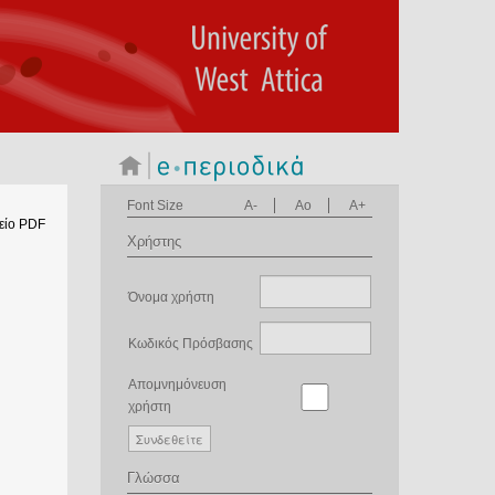
Font Size
A-
Ao
A+
είο PDF
Χρήστης
Όνομα χρήστη
Κωδικός Πρόσβασης
Απομνημόνευση
χρήστη
Γλώσσα