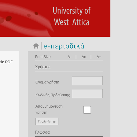
Font Size
A-
Ao
A+
είο PDF
Χρήστης
Όνομα χρήστη
Κωδικός Πρόσβασης
Απομνημόνευση
χρήστη
Γλώσσα