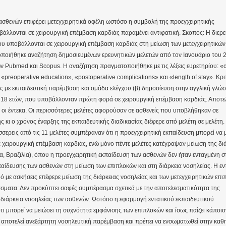
 ασθενών επιφέρει μετεγχειρητικά οφέλη ωστόσο η συμβολή της προεγχειρητικής
άλλονται σε χειρουργική επέμβαση καρδιάς παραμένει αντιφατική. Σκοπός: Η διερ
υ υποβάλλονται σε χειρουργική επέμβαση καρδιάς στη μείωση των μετεγχειρητικών
τοποιήθηκε αναζήτηση δημοσιευμένων ερευνητικών μελετών από τον Ιανουάριο του 
νων Pubmed και Scopus. Η αναζήτηση πραγματοποιήθηκε με τις λέξεις ευρετηρίου: «
 «preoperative education», «postoperative complications» και «length of stay». Κρι
τες με εκπαιδευτική παρέμβαση και ομάδα ελέγχου (β) δημοσίευση στην αγγλική γλώσ
ν 18 ετών, που υποβάλλονταν πρώτη φορά σε χειρουργική επέμβαση καρδιάς. Αποτε
 οι έντεκα. Οι περισσότερες μελέτες αφορούσαν σε ασθενείς που υποβλήθηκαν σε
κι ο χρόνος έναρξης της εκπαιδευτικής διαδικασίας διέφερε από μελέτη σε μελέτη.
ερεις από τις 11 μελέτες συμπέραναν ότι η προεγχειρητική εκπαίδευση μπορεί να 
ε χειρουργική επέμβαση καρδιάς, ενώ μόνο πέντε μελέτες κατέγραψαν μείωση της δι
α, Βραζιλία), όπου η προεγχειρητική εκπαίδευση των ασθενών δεν ήταν ενταγμένη σ
παίδευσης των ασθενών στη μείωση των επιπλοκών και στη διάρκεια νοσηλείας. Η εν
με ασκήσεις επέφερε μείωση της διάρκειας νοσηλείας και των μετεγχειρητικών επ
ματα: Δεν προκύπτει σαφές συμπέρασμα σχετικά με την αποτελεσματικότητα της
 διάρκεια νοσηλείας των ασθενών. Ωστόσο η εφαρμογή εντατικού εκπαιδευτικού
ι μπορεί να μειώσει τη συχνότητα εμφάνισης των επιπλοκών και ίσως παίζει κάποι
ν αποτελεί ανεξάρτητη νοσηλευτική παρέμβαση και πρέπει να ενσωματωθεί στην καθ