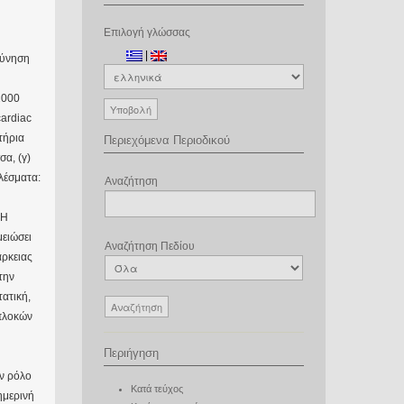
Επιλογή γλώσσας
|
εύνηση
2000
cardiac
τήρια
Περιεχόμενα Περιοδικού
σα, (γ)
λέσματα:
Αναζήτηση
 Η
μειώσει
Αναζήτηση Πεδίου
άρκειας
την
τατική,
ιπλοκών
Περιήγηση
ον ρόλο
Κατά τεύχος
ημερινή