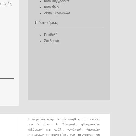
Κατά συγγραφέα
υτικούς
Κατά τίτλο
Λίστα Περιοδικών
Ειδοποιήσεις
Προβολή
Συνδρομή
Η παρούσα εφαρμογή αναπτύχθηκε στο πλαίσιο
του Υποέργου 2 "Υπηρεσία ηλεκτρονικών
εκδόσεων" της πράξης «
Ανάπτυξη Ψηφιακών
Υπηρεσιών της Βιβλιοθήκης του ΤΕΙ Αθήνας
" και