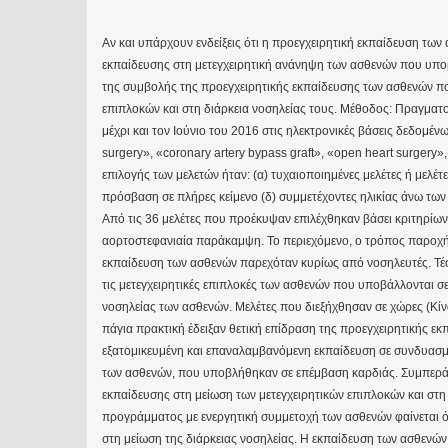
Αν και υπάρχουν ενδείξεις ότι η προεγχειρητική εκπαίδευση των
εκπαίδευσης στη μετεγχειρητική ανάνηψη των ασθενών που υποβ
της συμβολής της προεγχειρητικής εκπαίδευσης των ασθενών πο
επιπλοκών και στη διάρκεια νοσηλείας τους. Μέθοδος: Πραγμα
μέχρι και τον Ιούνιο του 2016 στις ηλεκτρονικές βάσεις δεδομέ
surgery», «coronary artery bypass graft», «open heart surgery»,
επιλογής των μελετών ήταν: (α) τυχαιοποιημένες μελέτες ή μελέ
πρόσβαση σε πλήρες κείμενο (δ) συμμετέχοντες ηλικίας άνω τω
Από τις 36 μελέτες που προέκυψαν επιλέχθηκαν βάσει κριτηρίων
αορτοστεφανιαία παράκαμψη. Το περιεχόμενο, ο τρόπος παροχής 
εκπαίδευση των ασθενών παρεχόταν κυρίως από νοσηλευτές. Τέσσ
τις μετεγχειρητικές επιπλοκές των ασθενών που υποβάλλονται σ
νοσηλείας των ασθενών. Μελέτες που διεξήχθησαν σε χώρες (Κίν
πάγια πρακτική έδειξαν θετική επίδραση της προεγχειρητικής εκ
εξατομικευμένη και επαναλαμβανόμενη εκπαίδευση σε συνδυασμό 
των ασθενών, που υποβλήθηκαν σε επέμβαση καρδιάς. Συμπεράσ
εκπαίδευσης στη μείωση των μετεγχειρητικών επιπλοκών και στη
προγράμματος με ενεργητική συμμετοχή των ασθενών φαίνεται ότ
στη μείωση της διάρκειας νοσηλείας. Η εκπαίδευση των ασθενώ