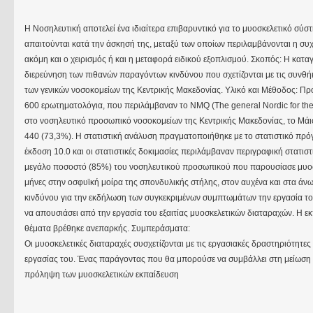
Η Νοσηλευτική αποτελεί ένα ιδιαίτερα επιβαρυντικό για το μυοσκελετικό σ
απαιτούνται κατά την άσκησή της, μεταξύ των οποίων περιλαμβάνονται η συ
ακόμη και ο χειρισμός ή και η μεταφορά ειδικού εξοπλισμού. Σκοπός: Η κατ
διερεύνηση των πιθανών παραγόντων κινδύνου που σχετίζονται με τις συνθ
των γενικών νοσοκομείων της Κεντρικής Μακεδονίας. Υλικό και Μέθοδος: Πρό
600 ερωτηματολόγια, που περιλάμβαναν το NMQ (The general Nordic for the
στο νοσηλευτικό προσωπικό νοσοκομείων της Κεντρικής Μακεδονίας, το Μά
440 (73,3%). Η στατιστική ανάλυση πραγματοποιήθηκε με το στατιστικό πρόγρ
έκδοση 10.0 και οι στατιστικές δοκιμασίες περιλάμβαναν περιγραφική στατιστ
μεγάλο ποσοστό (85%) του νοσηλευτικού προσωπικού που παρουσίασε μυοσ
μήνες στην οσφυϊκή μοίρα της σπονδυλικής στήλης, στον αυχένα και στα άν
κινδύνου για την εκδήλωση των συγκεκριμένων συμπτωμάτων την εργασία το
να απουσιάσει από την εργασία του εξαιτίας μυοσκελετικών διαταραχών. H 
θέματα βρέθηκε ανεπαρκής. Συμπεράσματα:
Οι μυοσκελετικές διαταραχές συσχετίζονται με τις εργασιακές δραστηριότητ
εργασίας του. Ένας παράγοντας που θα μπορούσε να συμβάλλει στη μείωση τ
πρόληψη των μυοσκελετικών εκπαίδευση