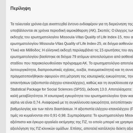
Περίληψη
Τα τελευταία χρόνια έχει αναπτυχθεί έντονο ενδιαφέρον για τη διερεύνηση τ
υποβάλλονται σε χρόνια περιοδική αιμοκάθαρση (ΑΚ). Σκοπός: Ο έλεγχος τω
εκδοχής του ερωτηματολογίου Missoula-Vitas Quality of Life Index-15, που
ερωτηματολογίου Missoula-Vitas Quality of Life Index-25, σε δείγμα ασθεν
Υλικό και Μέθοδος: Η ελληνική εκδοχή περιλαμβάνει τις 15 ερωτήσεις του α
ερωτηματολογίου βασίστηκε σε δείγμα 79 ατόμων αποτελούμενο από ασθενείς
σταδίου που παρακολουθούσαν πρόγραμμα ΑΚ. Το ερωτηματολόγιο αποτελείτ
λειτουργικότητα, διαπροσωπικές σχέσεις, ευεξία, πνευματικότητα) και τη συνο
πραγματοποιήθηκαν αφορούν στη μέτρηση της εσωτερικής εγκυρότητας, την
απαντήσεων (αξιοπιστία ελέγχου-επανελέγχου), καθώς και τη συγκλίνουσα ε
Statistical Package for Social Sciences (SPSS), έκδοση 13.0. Αποτελέσματα: 
καλή μεταβλητότητα. Η εσωτερική εγκυρότητα του ερωτηματολογίου ήταν ικαν
alpha να είναι 0,74. Αναφορικά με τη συγκλίνουσα εγκυρότητα, εντοπίστηκαν
βαθμολογίας και των πέντε διαστάσεων. Η αξιοπιστία ελέγχου-επανελέγχου (Pea
τιμές να κυμαίνονται στο 0,91-0,98. Συμπεράσματα: Το ερωτηματολόγιο Missou
αξιόπιστο και έγκυρο εργαλείο εκτίμησης της ΠΖ, το οποίο μπορεί να χρησιμο
αξιολόγηση της ΠΖ κλινικών ομάδων. Επίσης, αποτελεί κατάλληλο δείκτη αξ