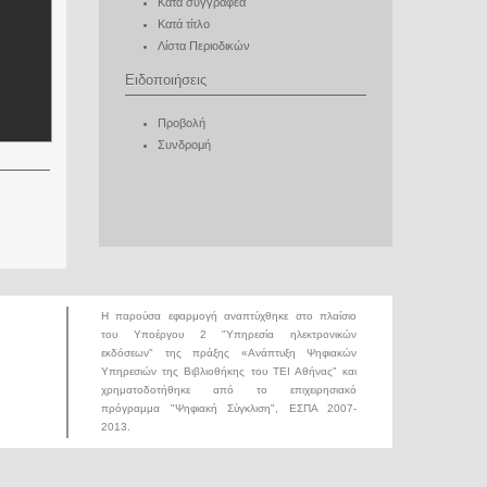
Κατά συγγραφέα
Κατά τίτλο
Λίστα Περιοδικών
Ειδοποιήσεις
Προβολή
Συνδρομή
Η παρούσα εφαρμογή αναπτύχθηκε στο πλαίσιο
του Υποέργου 2 "Υπηρεσία ηλεκτρονικών
εκδόσεων" της πράξης «
Ανάπτυξη Ψηφιακών
Υπηρεσιών της Βιβλιοθήκης του ΤΕΙ Αθήνας
" και
χρηματοδοτήθηκε από το επιχειρησιακό
πρόγραμμα "Ψηφιακή Σύγκλιση", ΕΣΠΑ 2007-
2013.