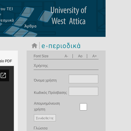
Font Size
A-
Ao
A+
είο PDF
Χρήστης
Όνομα χρήστη
Κωδικός Πρόσβασης
Απομνημόνευση
χρήστη
Γλώσσα